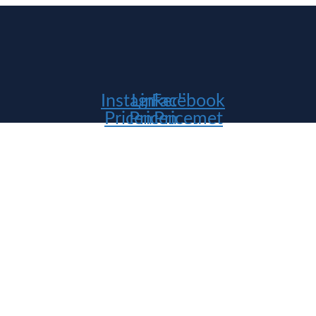
Instagram
Linkedin
Facebook
Pricemet
Pricemet
Pricemet