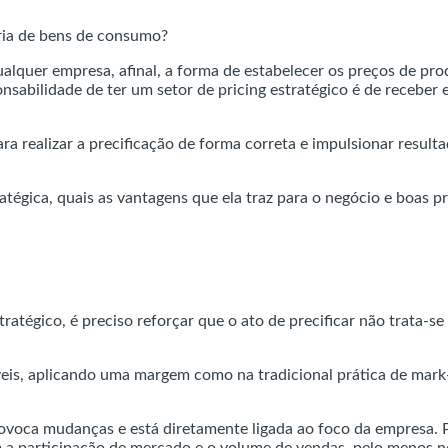
alquer empresa, afinal, a forma de estabelecer os preços de produ
nsabilidade de ter um setor de pricing estratégico é de receber
para realizar a precificação de forma correta e impulsionar res
atégica, quais as vantagens que ela traz para o negócio e boas pr
tratégico, é preciso reforçar que o ato de precificar não trata-se
veis, aplicando uma margem como na tradicional prática de mark
ovoca mudanças e está diretamente ligada ao foco da empresa. P
a participação de mercado e o volume de vendas, pelo menos no