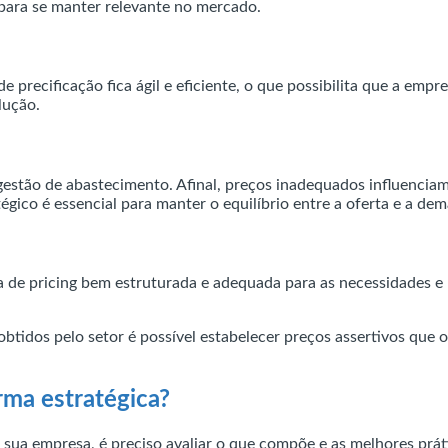
 para se manter relevante no mercado.
precificação fica ágil e eficiente, o que possibilita que a empr
lução.
 gestão de abastecimento. Afinal, preços inadequados influenci
tégico é essencial para manter o equilíbrio entre a oferta e a de
a de pricing bem estruturada e adequada para as necessidades 
obtidos pelo setor é possível estabelecer preços assertivos que
rma estratégica?
 sua empresa, é preciso avaliar o que compõe e as melhores práti