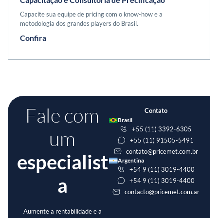
Capacite sua equipe de pricing com o know-how e a
metodologia dos grandes players do Brasil.
Confira
Fale com
Contato
Brasil
+55 (11) 3392-6305
um
+55 (11) 91505-5491
contato@pricemet.com.br
especialist
Argentina
+54 9 (11) 3019-4400
a
+54 9 (11) 3019-4400
contacto@pricemet.com.ar
Aumente a rentabilidade e a